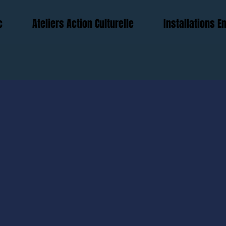
c
Ateliers Action Culturelle
Installations 
les visiteurs du site avec une introduction courte et attraya
TACLES S
cliquez ici pour ajouter votre texte.
NNETTE PU
Commencer