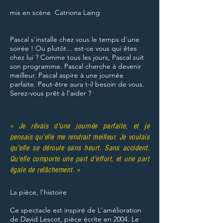
mis en scène Catriona Laing
Pascal s'installe chez vous le temps d'une
soirée ! Ou plutôt... est-ce vous qui êtes
chez lui ? Comme tous les jours, Pascal suit
son programme. Pascal cherche à devenir
meilleur. Pascal aspire à une journée
parfaite. Peut-être aura t-il besoin de vous.
Serez-vous prêt à l'aider ?
« Je rêvais d'une journée parfaite, et je
pensais qu'elle me rendrait meilleur. Je voulais
qu'elle se déroule sans heurt. Sans accident.
Qu'elle comporte une part d'effort, et une part
égale de relâchement. »
La pièce, l'histoire
Ce spectacle est inspiré de L'amélioration
de David Lescot, pièce écrite en 2004. Le