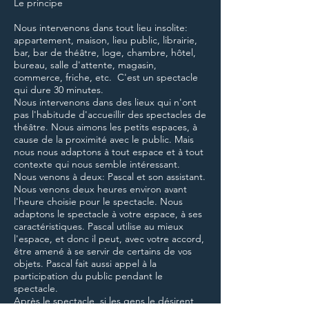
Le principe
Nous intervenons dans tout lieu insolite:
appartement, maison, lieu public, librairie,
bar, bar de théâtre, loge, chambre, hôtel,
bureau, salle d'attente, magasin,
commerce, friche, etc. C'est un spectacle
qui dure 30 minutes.
Nous intervenons dans des lieux qui n'ont
pas l'habitude d'accueillir des spectacles de
théâtre. Nous aimons les petits espaces, à
cause de la proximité avec le public. Mais
nous nous adaptons à tout espace et à tout
contexte qui nous semble intéressant.
Nous venons à deux: Pascal et son assistant.
Nous venons deux heures environ avant
l'heure choisie pour le spectacle. Nous
adaptons le spectacle à votre espace, à ses
caractéristiques. Pascal utilise au mieux
l'espace, et donc il peut, avec votre accord,
être amené à se servir de certains de vos
objets. Pascal fait aussi appel à la
participation du public pendant le
spectacle.
Après le spectacle, si les gens le désirent,