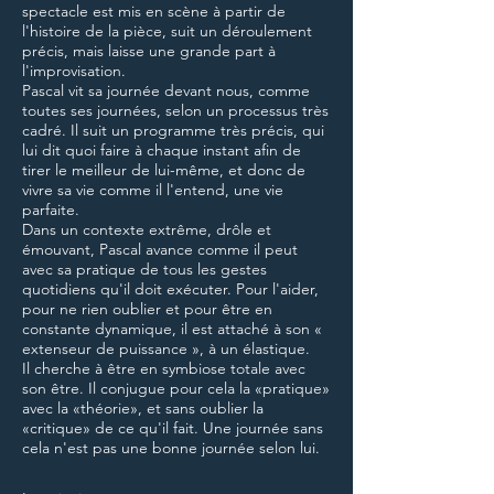
spectacle est mis en scène à partir de
l'histoire de la pièce, suit un déroulement
précis, mais laisse une grande part à
l'improvisation.
Pascal vit sa journée devant nous, comme
toutes ses journées, selon un processus très
cadré. Il suit un programme très précis, qui
lui dit quoi faire à chaque instant afin de
tirer le meilleur de lui-même, et donc de
vivre sa vie comme il l'entend, une vie
parfaite.
Dans un contexte extrême, drôle et
émouvant, Pascal avance comme il peut
avec sa pratique de tous les gestes
quotidiens qu'il doit exécuter. Pour l'aider,
pour ne rien oublier et pour être en
constante dynamique, il est attaché à son «
extenseur de puissance », à un élastique.
Il cherche à être en symbiose totale avec
son être. Il conjugue pour cela la «pratique»
avec la «théorie», et sans oublier la
«critique» de ce qu'il fait. Une journée sans
cela n'est pas une bonne journée selon lui.